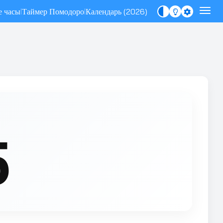
 часы
Таймер Помодоро
Календарь (2026)
|
|
6