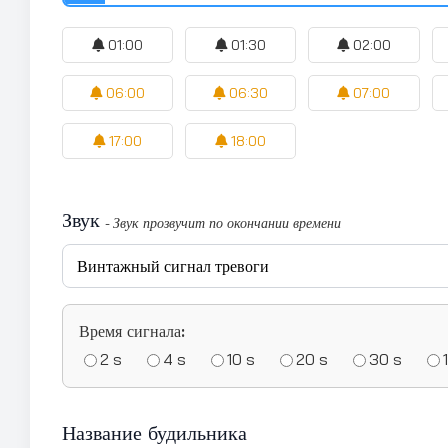
01:00
01:30
02:00
06:00
06:30
07:00
17:00
18:00
Звук
- Звук прозвучит по окончании времени
Время сигнала:
2 s
4 s
10 s
20 s
30 s
Название будильника