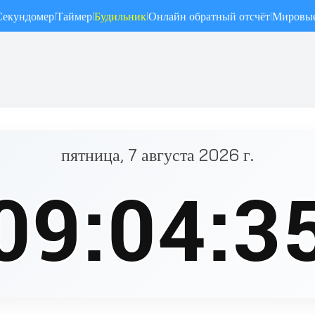
Секундомер
Таймер
Будильник
Онлайн обратный отсчёт
Мировые
|
|
|
|
пятница, 7 августа 2026 г.
09:04:3