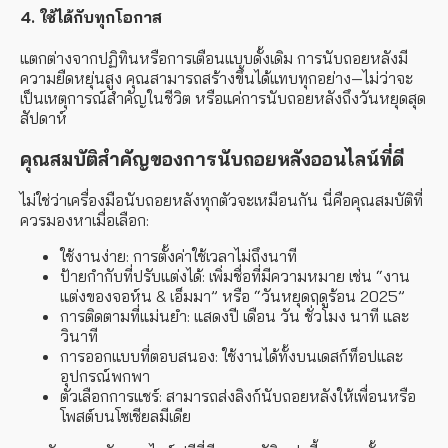
4. ใช้ได้กับทุกโอกาส
แตกต่างจากปฏิทินหรือการเตือนแบบดั้งเดิม การนับถอยหลังมี
ความยืดหยุ่นสูง คุณสามารถสร้างขึ้นได้แทบทุกอย่าง—ไม่ว่าจะ
เป็นเหตุการณ์สำคัญในชีวิต หรือแค่การนับถอยหลังถึงวันหยุดสุด
สัปดาห์
คุณสมบัติสำคัญของการนับถอยหลังออนไลน์ที่ดี
ไม่ใช่ว่าเครื่องมือนับถอยหลังทุกตัวจะเหมือนกัน นี่คือคุณสมบัติที่
ควรมองหาเมื่อเลือก:
ใช้งานง่าย:
การตั้งค่าใช้เวลาไม่ถึงนาที
ป้ายกำกับที่ปรับแต่งได้:
เพิ่มชื่อที่มีความหมาย เช่น “งาน
แต่งของจอห์น & เอ็มมา” หรือ “วันหยุดฤดูร้อน 2025”
การติดตามที่แม่นยำ:
แสดงปี เดือน วัน ชั่วโมง นาที และ
วินาที
การออกแบบที่ตอบสนอง:
ใช้งานได้ทั้งบนเดสก์ท็อปและ
อุปกรณ์พกพา
ตัวเลือกการแชร์:
สามารถส่งลิงก์นับถอยหลังให้เพื่อนหรือ
โพสต์บนโซเชียลมีเดีย