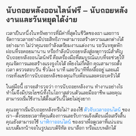
นับถอยหลังออนไลน์ฟรี – นับถอยหลัง
งานและวันหยุดได้ง่าย
เวลาเป็นหนึ่งในทรัพยากรที่มีค่าที่สุดในชีวิตของเรา และการ
จัดการเวลาอย่างมีประสิทธิภาพสามารถสร้างความแตกต่างได้
อย่างมาก ไม่ว่าคุณจะกำลังเตรียมงานแต่งงาน รอวันหยุดพัก
ผ่อนที่รอคอยมานาน หรือกำลังนับถอยหลังสู่เหตุการณ์สำคัญ
นับถอยหลังออนไลน์ฟรี
คือเครื่องมือที่สมบูรณ์แบบที่จะช่วยให้
คุณจัดการและสร้างแรงจูงใจได้ เพียงไม่กี่คลิก คุณสามารถตั้ง
เวลา ตรวจสอบวัน ชั่วโมง นาที และวินาทีที่เหลืออยู่ และแม้
กระทั่งแชร์การนับถอยหลังของคุณกับเพื่อนและครอบครัวได้
ในคู่มือนี้ เราจะสำรวจว่า
การนับถอยหลังงาน
ทำงานอย่างไร
ทำไมจึงมีประโยชน์ทั้งในโอกาสส่วนตัวและมืออาชีพ และคุณ
สามารถเริ่มใช้งานได้ตั้งแต่วันนี้โดยไม่ยุ่งยาก
คุณอยากเริ่มนับถอยหลังหรือไม่? ลองใช้
ตัวจับเวลาออนไลน์
ของ
เรา—ตั้งระยะเวลาที่คุณต้องการและรับการแจ้งเตือนเมื่อเสร็จสิ้น
คุณยังสามารถใช้
นาฬิกาออนไลน์
ของเราเพื่อดูเวลาที่แน่นอน
แบบเต็มหน้าจอในรูปแบบดิจิทัล อนาล็อก หรือแบบพลิกได้