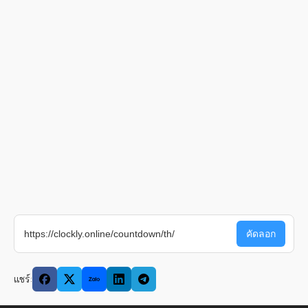
แชร์: