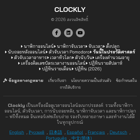
CLOCKLY
© 2026 สงวนลิขสิทธิ์.
นาฬิกาออนไลน์
นาฬิกาจับเวลา
จับเวลา
ตั้งปลุก
นับถอยหลังออนไลน์
ตัวจับเวลา Pomodoro
วันนี้ในประวัติศาสตร์
ตัวจับเวลาอาหาร
เวลาทั่วโลก
ตัวนับวัน
เครื่องคำนวณอายุ
เครื่องคิดเลขบัตรเวลางานออนไลน์
ปฏิทินรายสัปดาห์
ปฏิทินรายเดือน
ปฏิทิน (2026)
ข้อมูลทางกฎหมาย
เกี่ยวกับเรา
นโยบายความเป็นส่วนตัว
ข้อกำหนดใน
การให้บริการ
Clockly
เป็นเครื่องมือดูเวลาออนไลน์อเนกประสงค์: รวมทั้งนาฬิกา
ออนไลน์, ตัวจับเวลา, การนับถอยหลัง, นาฬิกาจับเวลา และนาฬิกาปลุก
– ฟรีทั้งหมด อินเทอร์เฟซเรียบง่าย รองรับหลายภาษา และทำงานได้ดี
ในทุกอุปกรณ์
English
,
Русский
,
日本語
,
Español
,
Français
,
Deutsch
,
Português
,
中文(简体)