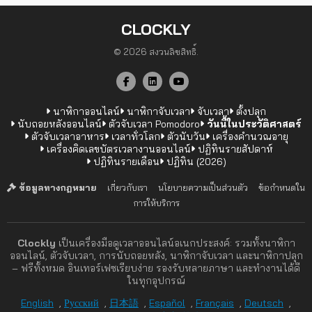
CLOCKLY
© 2026 สงวนลิขสิทธิ์.
นาฬิกาออนไลน์
นาฬิกาจับเวลา
จับเวลา
ตั้งปลุก
นับถอยหลังออนไลน์
ตัวจับเวลา Pomodoro
วันนี้ในประวัติศาสตร์
ตัวจับเวลาอาหาร
เวลาทั่วโลก
ตัวนับวัน
เครื่องคำนวณอายุ
เครื่องคิดเลขบัตรเวลางานออนไลน์
ปฏิทินรายสัปดาห์
ปฏิทินรายเดือน
ปฏิทิน (2026)
ข้อมูลทางกฎหมาย
เกี่ยวกับเรา
นโยบายความเป็นส่วนตัว
ข้อกำหนดใน
การให้บริการ
Clockly
เป็นเครื่องมือดูเวลาออนไลน์อเนกประสงค์: รวมทั้งนาฬิกา
ออนไลน์, ตัวจับเวลา, การนับถอยหลัง, นาฬิกาจับเวลา และนาฬิกาปลุก
– ฟรีทั้งหมด อินเทอร์เฟซเรียบง่าย รองรับหลายภาษา และทำงานได้ดี
ในทุกอุปกรณ์
English
,
Русский
,
日本語
,
Español
,
Français
,
Deutsch
,