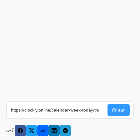
แชร์: