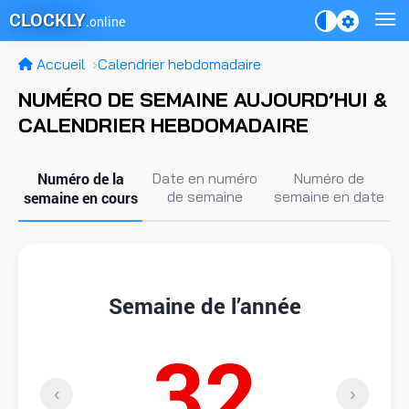
CLOCKLY
.online
Accueil
Calendrier hebdomadaire
NUMÉRO DE SEMAINE AUJOURD’HUI &
CALENDRIER HEBDOMADAIRE
Numéro de la
Date en numéro
Numéro de
de semaine
semaine en date
semaine en cours
Semaine de l’année
32
‹
›