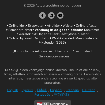
© 2026 Auteursrechten voorbehouden.
Online klok
Stopwatch
Aftelklok
Wekker
Online aftellen
Pomodoro-timer
Vandaag in de geschiedenis
Kooktimer
Wereldklok
Dagen tellen
Leeftijdscalculator
Online Tijdkaart Calculator
Weekkalender
Maandkalender
Kalender (2026)
Juridische informatie
Over ons
Privacybeleid
Servicevoorwaarden
Clockly
is een veelzijdige online kloktool: Inclusief online klok,
timer, aftellen, stopwatch en alarm – volledig gratis. Eenvoudige
interface, meertalige ondersteuning en werkt goed op alle
apparaten.
English
,
Русский
,
日本語
,
Español
,
Français
,
Deutsch
,
Português
,
中文(简体)
NL
Nederlands
▲