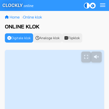
CLOCKLY
.online
Home
Online klok
ONLINE KLOK
Digitale klok
Analoge klok
Flipklok