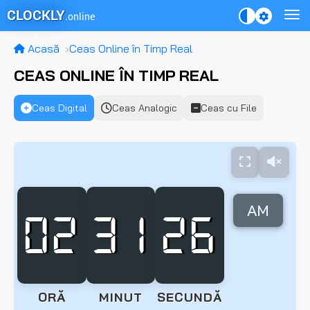
CLOCKLY
.online
Acasă
Ceas Online în Timp Real
CEAS ONLINE ÎN TIMP REAL
Ceas Digital
Ceas Analogic
Ceas cu File
AM
02
31
26
ORĂ
MINUT
SECUNDĂ