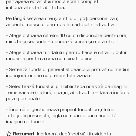
partajarea ecranului: modul ecran complet
îmbunătățește lizibilitatea.
Pe lângă setarea orei și a stilului, poți personaliza și
aspectul ceasului pentru a fi mai lizibil și atractiv:
- Alege culoarea cifrelor: 10 culori disponibile pentru ore,
minute și secunde – ușurează citirea și oferă stil.
- Alege culoarea fundalului pentru fiecare cifră: 10 culori
moderne pentru a crea combinații unice.
- Setează fundalul general al ceasului: potrivit cu mediul
înconjurător sau cu preferințele vizuale.
- Selectează fundaluri din biblioteca noastră de imagini:
teme variate (natură, spațiu, abstract...) – fără a încărca
poze personale.
- Încarcă și gestionează propriul fundal: poți folosi
fotografii personale, sigla companiei sau orice altă
imagine ca fundal.
Rezumat
: Indiferent dacă vrei să ții evidența