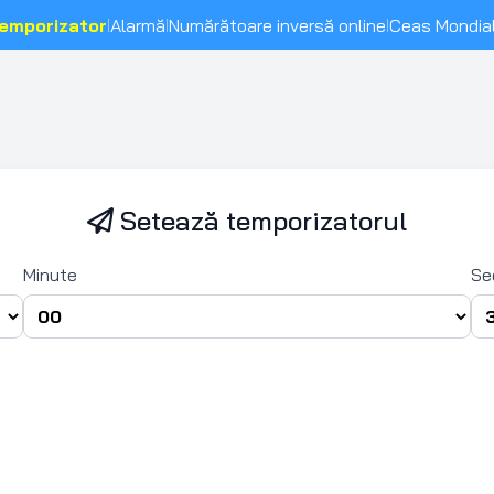
emporizator
Alarmă
Numărătoare inversă online
Ceas Mondia
|
|
|
Setează temporizatorul
Minute
Se