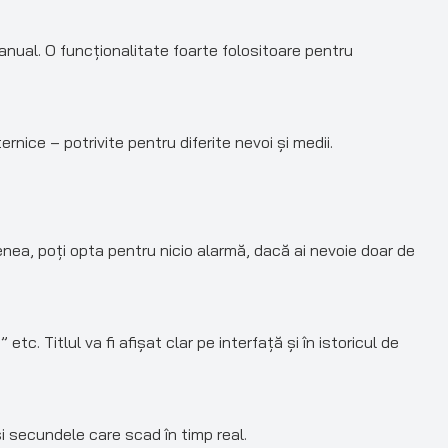
anual. O funcționalitate foarte folositoare pentru
nice – potrivite pentru diferite nevoi și medii.
ea, poți opta pentru nicio alarmă, dacă ai nevoie doar de
c. Titlul va fi afișat clar pe interfață și în istoricul de
i secundele care scad în timp real.