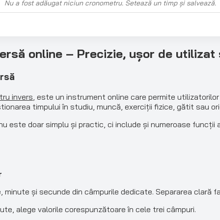
Nu a fost adăugat niciun cronometru. Setează un timp și salvează.
ă online – Precizie, ușor de utilizat și
ersă
ru invers
, este un instrument online care permite utilizatori
tionarea timpului în studiu, muncă, exerciții fizice, gătit sau or
nu este doar simplu și practic, ci include și numeroase funcți
r
minute și secunde din câmpurile dedicate. Separarea clară faci
te, alege valorile corespunzătoare în cele trei câmpuri.