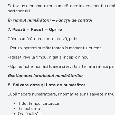
Setezi un cronometru cu numărătoare inversă pentru următ
partenerului.
În timpul numărătorii – Funcții de control
7. Pauză – Reset – Oprire
Când numărătoarea este activă, poți:
- Pauză: oprești numărătoarea în momentul curent.
- Reset: revii la timpul inițial și începi din nou.
- Oprire: închei numărătoarea și revii la interfața inițială p
Gestionarea istoricului numărătorilor
8. Salvare date și listă de numărători
După fiecare numărătoare, informațiile sunt salvate într-un
Titlul temporizatorului
Timpul setat
Ora finalizării