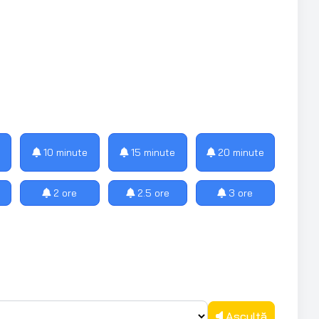
10 minute
15 minute
20 minute
2 ore
2.5 ore
3 ore
Ascultă