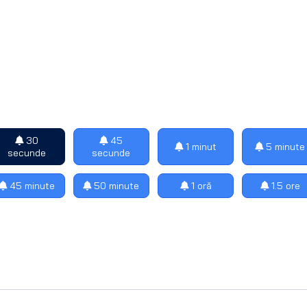
30
45
1 minut
5 minute
secunde
secunde
45 minute
50 minute
1 oră
1.5 ore