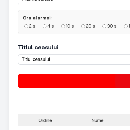
Ora alarmei:
2 s
4 s
10 s
20 s
30 s
Titlul ceasului
Ordine
Nume