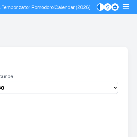
l
Temporizator Pomodoro
Calendar (2026)
|
|
cunde