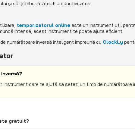
ului și să-ți îmbunătățești productivitatea.
tilizare,
temporizatorul online
este un instrument util pentr
i muncă intensă, acest instrument te poate ajuta eficient.
de numărătoare inversă inteligent împreună cu
ClockLy
pentr
ator
 inversă?
 instrument care te ajută să setezi un timp de numărătoare in
ste gratuit?