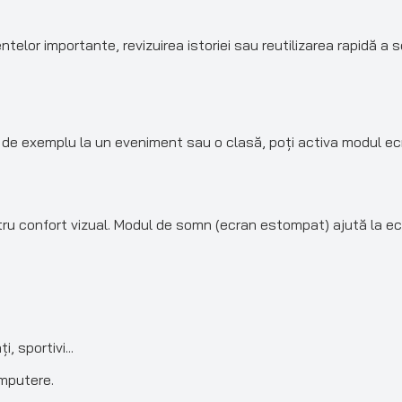
lor importante, revizuirea istoriei sau reutilizarea rapidă a se
 de exemplu la un eveniment sau o clasă, poți activa modul ecr
tru confort vizual. Modul de somn (ecran estompat) ajută la ec
, sportivi...
omputere.