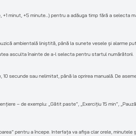
, +1 minut, +5 minute...) pentru a adăuga timp fără a selecta m
uzică ambientală liniștită, până la sunete vesele și alarme puter
utea asculta înainte de a-l selecta pentru startul numărătorii.
 10 secunde sau nelimitat, până la oprirea manuală. De asemen
țiere – de exemplu: „Gătit paste”, „Exercițiu 15 min”, „Pauză” et
ea” pentru a începe. Interfața va afișa clar orele, minutele ș