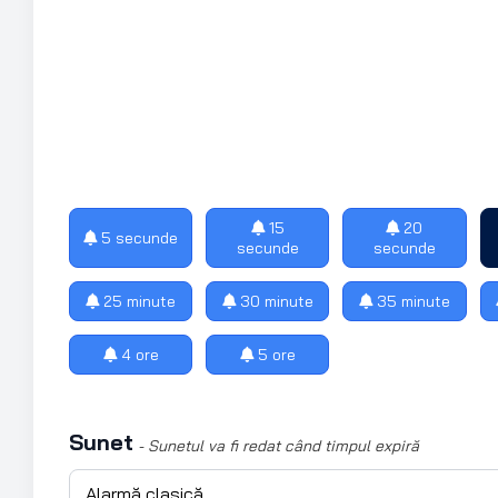
15
20
5 secunde
secunde
secunde
25 minute
30 minute
35 minute
4 ore
5 ore
Sunet
- Sunetul va fi redat când timpul expiră