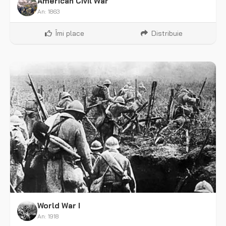
American Civil War
An: 1863
Îmi place
Distribuie
World War I
An: 1918