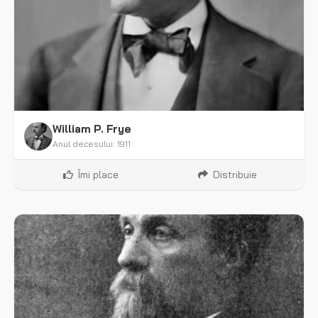
William P. Frye
Anul decesului: 1911
Îmi place
Distribuie