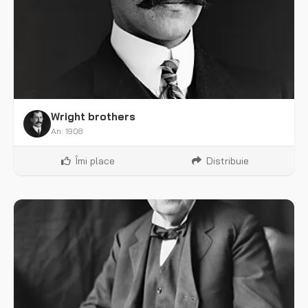
Wright brothers
An: 1908
Îmi place
Distribuie