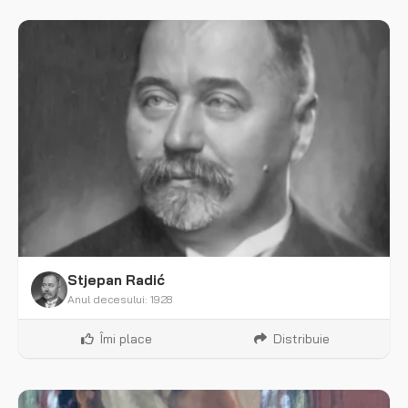
Stjepan Radić
Anul decesului: 1928
Îmi place
Distribuie