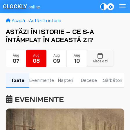
CLOCKLY
.online
Acasă
Astăzi în istorie
ASTĂZI ÎN ISTORIE – CE S-A
ÎNTÂMPLAT ÎN ACEASTĂ ZI?
Aug
Aug
Aug
Aug
07
08
09
10
Alege o zi
Toate
evenimente
nașteri
decese
sărbători
EVENIMENTE