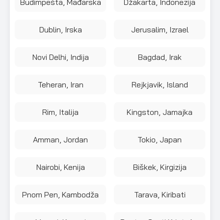
Budimpešta, Mađarska
Džakarta, Indonezija
Dublin, Irska
Jerusalim, Izrael
Novi Delhi, Indija
Bagdad, Irak
Teheran, Iran
Rejkjavik, Island
Rim, Italija
Kingston, Jamajka
Amman, Jordan
Tokio, Japan
Nairobi, Kenija
Biškek, Kirgizija
Pnom Pen, Kambodža
Tarava, Kiribati