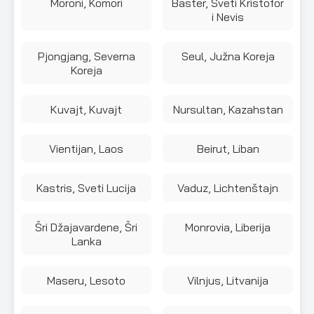
Moroni, Komori
Baster, Sveti Kristofor
i Nevis
Pjongjang, Severna
Seul, Južna Koreja
Koreja
Kuvajt, Kuvajt
Nursultan, Kazahstan
Vientijan, Laos
Beirut, Liban
Kastris, Sveti Lucija
Vaduz, Lichtenštajn
Šri Džajavardene, Šri
Monrovia, Liberija
Lanka
Maseru, Lesoto
Vilnjus, Litvanija