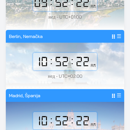
09:52:24
AM
нед - UTC+01:00
Berlin, Nemačka
☰
10:52:24
AM
нед - UTC+02:00
Madrid, Španija
☰
10:52:24
AM