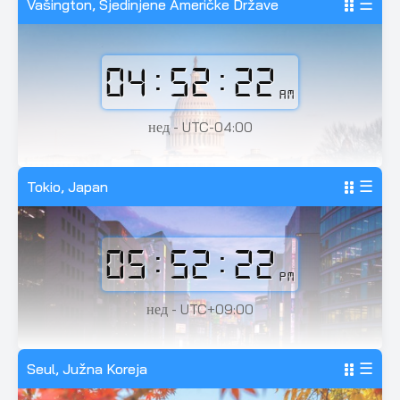
Vašington, Sjedinjene Američke Države
☰
04:52:24
AM
нед - UTC-04:00
Tokio, Japan
☰
05:52:24
PM
нед - UTC+09:00
Seul, Južna Koreja
☰