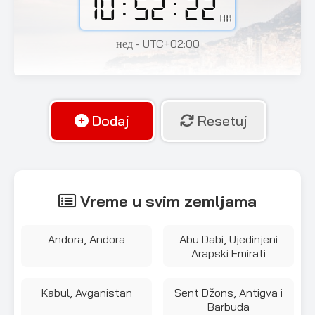
10:52:24
AM
нед - UTC+02:00
Dodaj
Resetuj
Vreme u svim zemljama
Andora, Andora
Abu Dabi, Ujedinjeni
Arapski Emirati
Kabul, Avganistan
Sent Džons, Antigva i
Barbuda