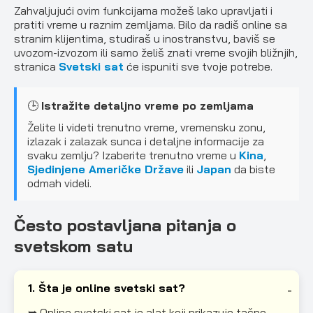
Zahvaljujući ovim funkcijama možeš lako upravljati i
pratiti vreme u raznim zemljama. Bilo da radiš online sa
stranim klijentima, studiraš u inostranstvu, baviš se
uvozom-izvozom ili samo želiš znati vreme svojih bližnjih,
stranica
Svetski sat
će ispuniti sve tvoje potrebe.
🕒
Istražite detaljno vreme po zemljama
Želite li videti trenutno vreme, vremensku zonu,
izlazak i zalazak sunca i detaljne informacije za
svaku zemlju? Izaberite trenutno vreme u
Kina
,
Sjedinjene Američke Države
ili
Japan
da biste
odmah videli.
Često postavljana pitanja o
svetskom satu
1. Šta je online svetski sat?
➥ Online svetski sat je alat koji prikazuje tačno