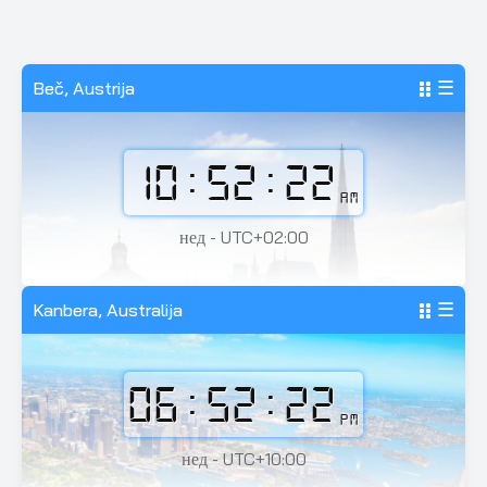
Beč, Austrija
☰
10:52:24
AM
нед - UTC+02:00
Kanbera, Australija
☰
06:52:24
PM
нед - UTC+10:00