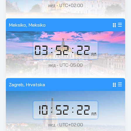
нед - UTC+02:00
Meksiko, Meksiko
☰
03:52:24
AM
нед - UTC-05:00
Zagreb, Hrvatska
☰
10:52:24
AM
нед - UTC+02:00