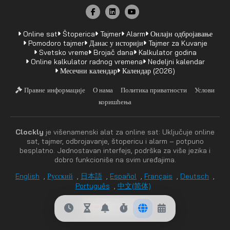
Online sat
Štoperica
Tajmer
Alarm
Онлајн одбројавање
Pomodoro tajmer
Данас у историји
Tajmer za Kuvanje
Svetsko vreme
Brojač dana
Kalkulator godina
Online kalkulator radnog vremena
Nedeljni kalendar
Месечни календар
Календар (2026)
Правне информације
О нама
Политика приватности
Услови
коришћења
Clockly
je višenamenski alat za online sat: Uključuje online
sat, tajmer, odbrojavanje, štopericu i alarm – potpuno
besplatno. Jednostavan interfejs, podrška za više jezika i
dobro funkcioniše na svim uređajima.
English
,
Русский
,
日本語
,
Español
,
Français
,
Deutsch
,
Português
,
中文(简体)
SR
Srpski
▲