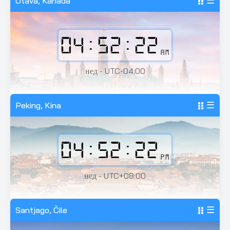
Otava, Kanada
☰
04:52:24
AM
нед - UTC-04:00
Peking, Kina
☰
04:52:24
PM
нед - UTC+08:00
Santjago, Čile
☰