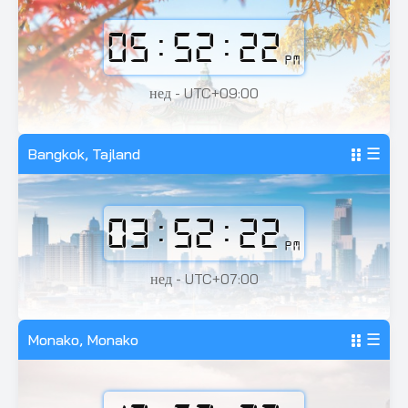
05:52:24
PM
нед - UTC+09:00
Bangkok, Tajland
☰
03:52:24
PM
нед - UTC+07:00
Monako, Monako
☰