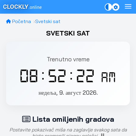
CLOCKLY
.online
Početna
Svetski sat
SVETSKI SAT
Trenutno vreme
08:52:24
AM
недеља, 9. август 2026.
Lista omiljenih gradova
Postavite pokazivač miša na zaglavlje svakog sata da
biste promenili njegov položaj