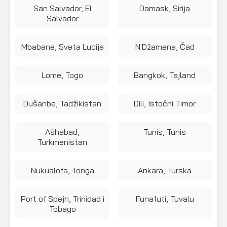
San Salvador, El
Damask, Sirija
Salvador
Mbabane, Sveta Lucija
N'Džamena, Čad
Lome, Togo
Bangkok, Tajland
Dušanbe, Tadžikistan
Dili, Istočni Timor
Ašhabad,
Tunis, Tunis
Turkmenistan
Nukualofa, Tonga
Ankara, Turska
Port of Spejn, Trinidad i
Funafuti, Tuvalu
Tobago