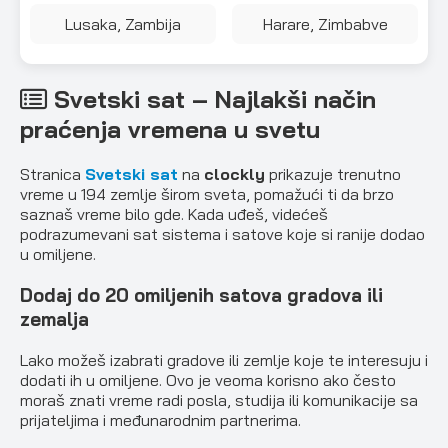
Lusaka, Zambija
Harare, Zimbabve
Svetski sat – Najlakši način
praćenja vremena u svetu
Stranica
Svetski sat
na
clockly
prikazuje trenutno
vreme u 194 zemlje širom sveta, pomažući ti da brzo
saznaš vreme bilo gde. Kada uđeš, videćeš
podrazumevani sat sistema i satove koje si ranije dodao
u omiljene.
Dodaj do 20 omiljenih satova gradova ili
zemalja
Lako možeš izabrati gradove ili zemlje koje te interesuju i
dodati ih u omiljene. Ovo je veoma korisno ako često
moraš znati vreme radi posla, studija ili komunikacije sa
prijateljima i međunarodnim partnerima.