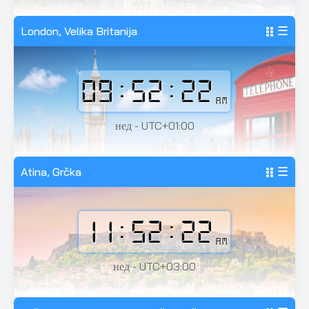
London, Velika Britanija
☰
09:52:24
AM
нед - UTC+01:00
Atina, Grčka
☰
11:52:24
AM
нед - UTC+03:00