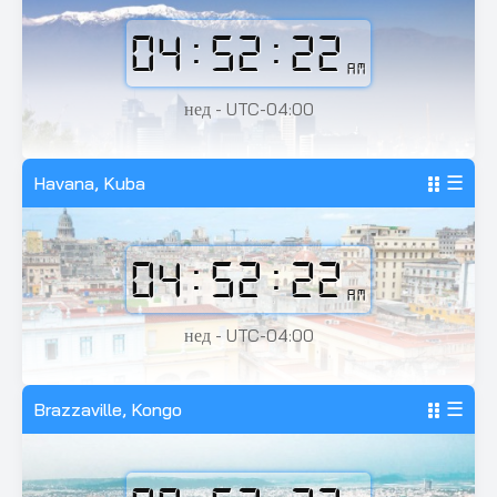
04:52:24
AM
нед - UTC-04:00
Havana, Kuba
☰
04:52:24
AM
нед - UTC-04:00
Brazzaville, Kongo
☰