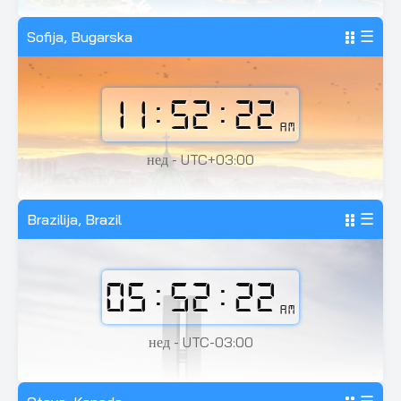
Sofija, Bugarska
☰
11:52:24
AM
нед - UTC+03:00
Brazilija, Brazil
☰
05:52:24
AM
нед - UTC-03:00