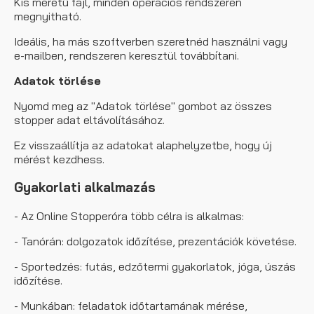
Kis méretű fájl, minden operációs rendszeren
megnyitható.
Ideális, ha más szoftverben szeretnéd használni vagy
e-mailben, rendszeren keresztül továbbítani.
Adatok törlése
Nyomd meg az "Adatok törlése" gombot az összes
stopper adat eltávolításához.
Ez visszaállítja az adatokat alaphelyzetbe, hogy új
mérést kezdhess.
Gyakorlati alkalmazás
- Az Online Stopperóra több célra is alkalmas:
- Tanórán: dolgozatok időzítése, prezentációk követése.
- Sportedzés: futás, edzőtermi gyakorlatok, jóga, úszás
időzítése.
- Munkában: feladatok időtartamának mérése,