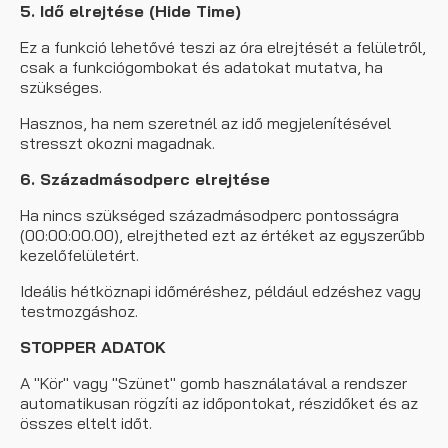
5. Idő elrejtése (Hide Time)
Ez a funkció lehetővé teszi az óra elrejtését a felületről,
csak a funkciógombokat és adatokat mutatva, ha
szükséges.
Hasznos, ha nem szeretnél az idő megjelenítésével
stresszt okozni magadnak.
6. Századmásodperc elrejtése
Ha nincs szükséged századmásodperc pontosságra
(00:00:00.00), elrejtheted ezt az értéket az egyszerűbb
kezelőfelületért.
Ideális hétköznapi időméréshez, például edzéshez vagy
testmozgáshoz.
STOPPER ADATOK
A "Kör" vagy "Szünet" gomb használatával a rendszer
automatikusan rögzíti az időpontokat, részidőket és az
összes eltelt időt.