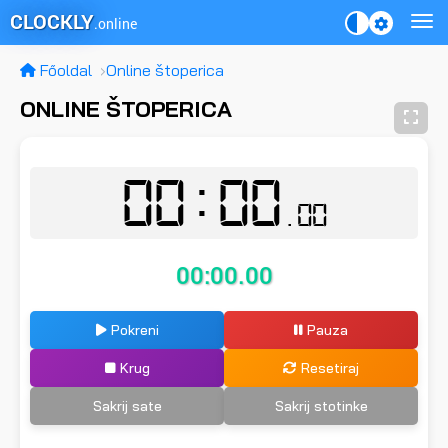
CLOCKLY
.online
Főoldal
Online štoperica
ONLINE ŠTOPERICA
00:00
.00
00:00.00
Pokreni
Pauza
Krug
Resetiraj
Sakrij sate
Sakrij stotinke