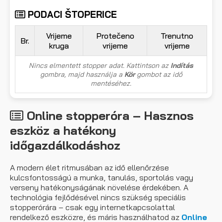
PODACI ŠTOPERICE
Vrijeme
Protečeno
Trenutno
Br.
kruga
vrijeme
vrijeme
Nincs elmentett stopper adat. Kattintson az
Indítás
gombra, majd használja a
Kör
gombot az idő
mentéséhez.
Online stopperóra – Hasznos
eszköz a hatékony
időgazdálkodáshoz
A modern élet ritmusában az idő ellenőrzése
kulcsfontosságú a munka, tanulás, sportolás vagy
verseny hatékonyságának növelése érdekében. A
technológia fejlődésével nincs szükség speciális
stopperórára – csak egy internetkapcsolattal
rendelkező eszközre, és máris használhatod az
Online