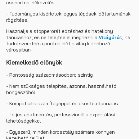
csoportos időkezelés.
- Tudományos kísérletek: egyes lépések időtartamának
rögzítése.
Használja a stopperórát edzéshez és hatékony
tanuláshoz, és ne felejtse el megnézni a
Világórát
, ha
tudni szeretné a pontos időt a világ különböző
városaiban.
Kiemelkedő előnyök
- Pontosság századmásodperc szintig
- Nem szükséges telepítés, azonnal használható
böngészőből
- Kompatibilis számítógéppel és okostelefonnal is
- Teljes adatmentés, professzionális exportálási
lehetőségekkel
- Egyszerű, minden korosztály számára könnyen
kezelhető felület