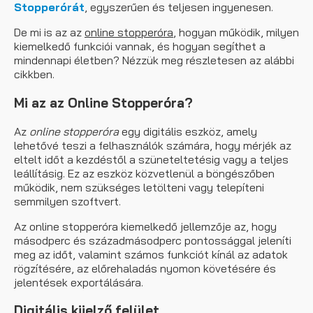
Stopperórát
, egyszerűen és teljesen ingyenesen.
De mi is az az
online stopperóra
, hogyan működik, milyen
kiemelkedő funkciói vannak, és hogyan segíthet a
mindennapi életben? Nézzük meg részletesen az alábbi
cikkben.
Mi az az Online Stopperóra?
Az
online stopperóra
egy digitális eszköz, amely
lehetővé teszi a felhasználók számára, hogy mérjék az
eltelt időt a kezdéstől a szüneteltetésig vagy a teljes
leállításig. Ez az eszköz közvetlenül a böngészőben
működik, nem szükséges letölteni vagy telepíteni
semmilyen szoftvert.
Az online stopperóra kiemelkedő jellemzője az, hogy
másodperc és századmásodperc pontossággal jeleníti
meg az időt, valamint számos funkciót kínál az adatok
rögzítésére, az előrehaladás nyomon követésére és
jelentések exportálására.
Digitális kijelző felület