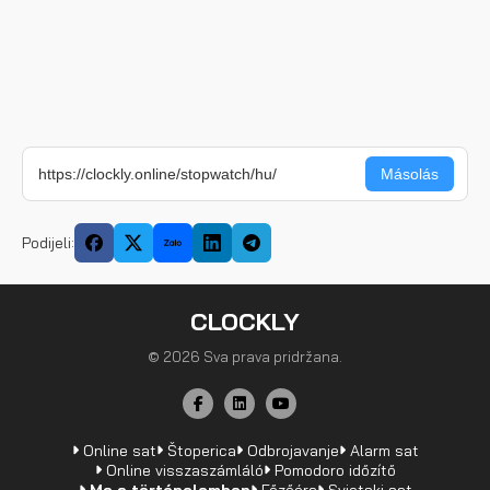
Podijeli:
CLOCKLY
© 2026 Sva prava pridržana.
Online sat
Štoperica
Odbrojavanje
Alarm sat
Online visszaszámláló
Pomodoro időzítő
Ma a történelemben
Főzőóra
Svjetski sat