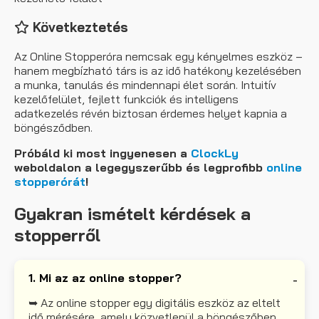
Következtetés
Az Online Stopperóra nemcsak egy kényelmes eszköz –
hanem megbízható társ is az idő hatékony kezelésében
a munka, tanulás és mindennapi élet során. Intuitív
kezelőfelület, fejlett funkciók és intelligens
adatkezelés révén biztosan érdemes helyet kapnia a
böngésződben.
Próbáld ki most ingyenesen a
ClockLy
weboldalon a legegyszerűbb és legprofibb
online
stopperórát
!
Gyakran ismételt kérdések a
stopperről
1. Mi az az online stopper?
➥ Az online stopper egy digitális eszköz az eltelt
idő mérésére, amely közvetlenül a böngészőben