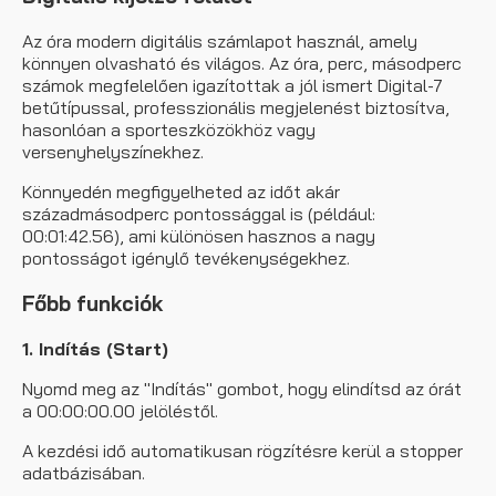
Az óra modern digitális számlapot használ, amely
könnyen olvasható és világos. Az óra, perc, másodperc
számok megfelelően igazítottak a jól ismert Digital-7
betűtípussal, professzionális megjelenést biztosítva,
hasonlóan a sporteszközökhöz vagy
versenyhelyszínekhez.
Könnyedén megfigyelheted az időt akár
századmásodperc pontossággal is (például:
00:01:42.56), ami különösen hasznos a nagy
pontosságot igénylő tevékenységekhez.
Főbb funkciók
1. Indítás (Start)
Nyomd meg az "Indítás" gombot, hogy elindítsd az órát
a 00:00:00.00 jelöléstől.
A kezdési idő automatikusan rögzítésre kerül a stopper
adatbázisában.