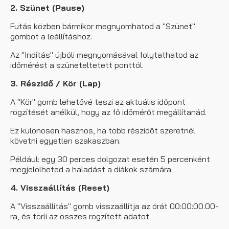
2. Szünet (Pause)
Futás közben bármikor megnyomhatod a "Szünet"
gombot a leállításhoz.
Az "Indítás" újbóli megnyomásával folytathatod az
időmérést a szüneteltetett ponttól.
3. Részidő / Kör (Lap)
A "Kör" gomb lehetővé teszi az aktuális időpont
rögzítését anélkül, hogy az fő időmérőt megállítanád.
Ez különösen hasznos, ha több részidőt szeretnél
követni egyetlen szakaszban.
Például: egy 30 perces dolgozat esetén 5 percenként
megjelölheted a haladást a diákok számára.
4. Visszaállítás (Reset)
A "Visszaállítás" gomb visszaállítja az órát 00:00:00.00-
ra, és törli az összes rögzített adatot.