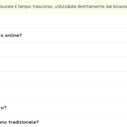
urare il tempo trascorso, utilizzabile direttamente dal brows
ro online?
ro?
uno tradizionale?