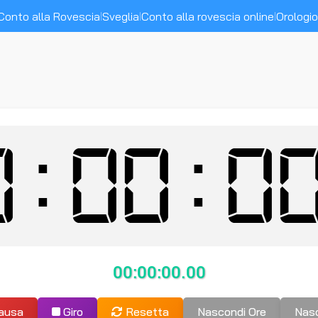
Conto alla Rovescia
Sveglia
Conto alla rovescia online
Orologi
|
|
|
0:00:0
00:00:00.00
ausa
Giro
Resetta
Nascondi Ore
Nasc