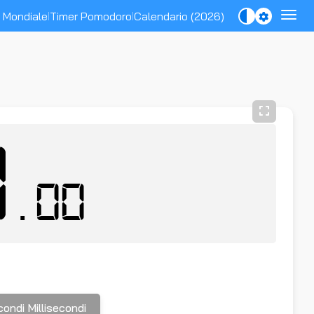
o Mondiale
Timer Pomodoro
Calendario (2026)
|
|
0
.00
ondi Millisecondi